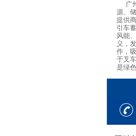
广州
源、
提供
引车
风能
义，
作，
于叉
是绿色