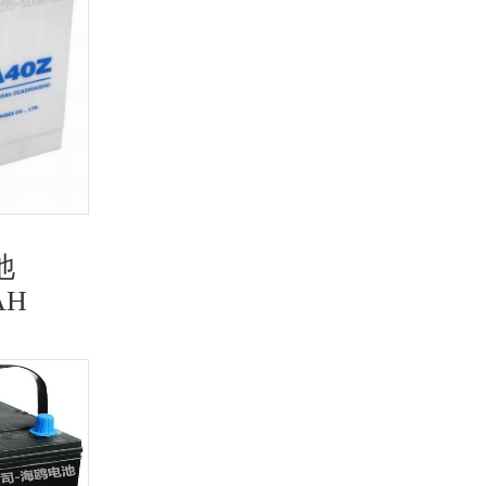
池
海鸥免维护蓄电池
AH
38B20RMF,12V36AH