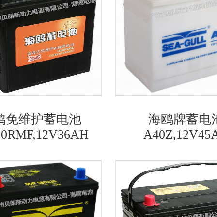
鸥免维护蓄电池
海鸥牌蓄电
20RMF,12V36AH
A40Z,12V45