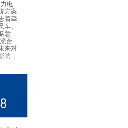
力电
统方案
志着牵
叉车、
略意
交流合
未来对
影响，