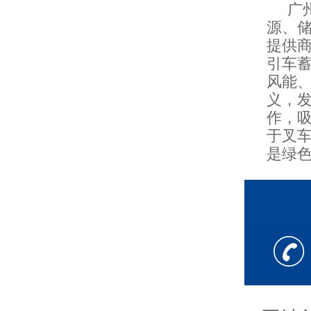
广州
源、
提供
引车
风能
义，
作，
于叉
是绿色