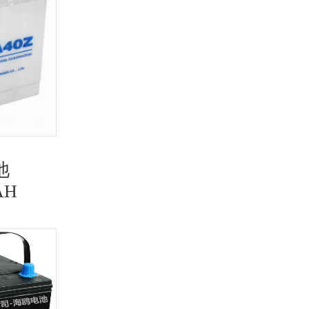
池
海鸥免维护蓄电池
AH
38B20RMF,12V36AH