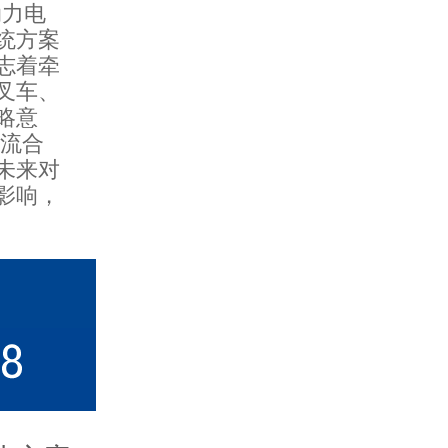
力电
统方案
志着牵
叉车、
略意
交流合
未来对
影响，