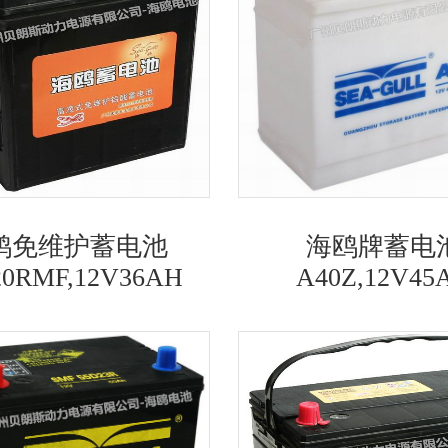
鸥免维护蓄电池
海鸥牌蓄电
20RMF,12V36AH
A40Z,12V45